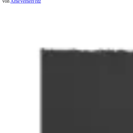
von
ArneVernerFritz