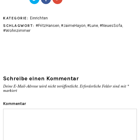
um
hier,
Teilen
es
um
auf
per
auf
Google+
Twitter
Facebook
anklicken
zu
zu
(Wird
Einrichten
KATEGORIE:
teilen
teilen
in
(Wird
(Wird
neuem
#FritzHansen
,
#JaimeHayon
,
#Lune
,
#NeuesSofa
,
SCHLAGWORT:
in
in
Fenster
#Wohnzimmer
neuem
neuem
geöffnet)
Fenster
Fenster
geöffnet)
geöffnet)
Schreibe einen Kommentar
Deine E-Mail-Adresse wird nicht veröffentlicht.
Erforderliche Felder sind mit
*
markiert
Kommentar