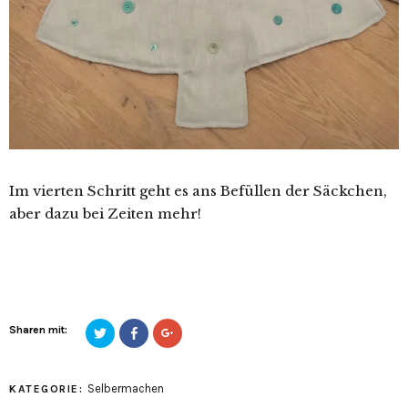
Im vierten Schritt geht es ans Befüllen der Säckchen,
aber dazu bei Zeiten mehr!
Sharen mit:
Klicken,
Klicke
Zum
um
hier,
Teilen
es
um
auf
per
auf
Google+
Twitter
Facebook
anklicken
zu
zu
(Wird
Selbermachen
KATEGORIE:
teilen
teilen
in
(Wird
(Wird
neuem