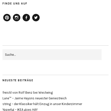
FINDE UNS AUF
pinterest
instagram
facebook
twitter
NEUESTE BEITRÄGE
freistil von Rolf Benz bei Westwing
Lune™ – Jaime Hayons neuester Geniestreich
string – der Klassiker hält Einzug in unser Kinderzimmer
Ypperlig – IKEA goes HAY