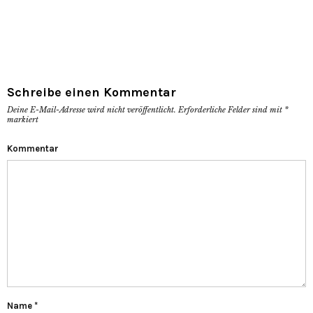
in
in
Fenster
neuem
neuem
geöffnet)
Fenster
Fenster
geöffnet)
geöffnet)
Schreibe einen Kommentar
Deine E-Mail-Adresse wird nicht veröffentlicht.
Erforderliche Felder sind mit
*
markiert
Kommentar
Name
*