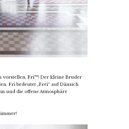
h vorstellen,
Fri™
! Der kleine Bruder
n. Fri bedeutet „Frei“ auf Dänsich
in und die offene Atmosphäre
nzimmer!