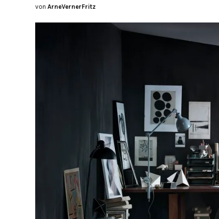
von
ArneVernerFritz