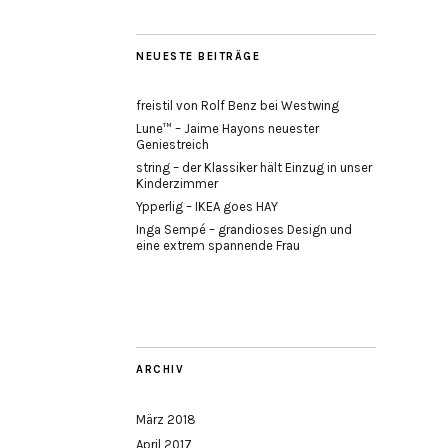
NEUESTE BEITRÄGE
freistil von Rolf Benz bei Westwing
Lune™ – Jaime Hayons neuester
Geniestreich
string – der Klassiker hält Einzug in unser
Kinderzimmer
Ypperlig – IKEA goes HAY
Inga Sempé – grandioses Design und
eine extrem spannende Frau
ARCHIV
März 2018
April 2017